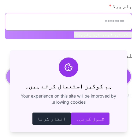
پاس ورڈ
*
دکھائیں / چھپائیں پاس ورڈ
اپنا پاس ورڈ بھول گئے؟
لاگ ان
ہم کوکیز استعمال کرتے ہیں۔
اگر آپ کے پاس اکاؤنٹ نہیں ہے؟
مفت اکاؤنٹ بنائیں
Your experience on this site will be improved by
allowing cookies.
قبول کریں۔
انکار کرنا