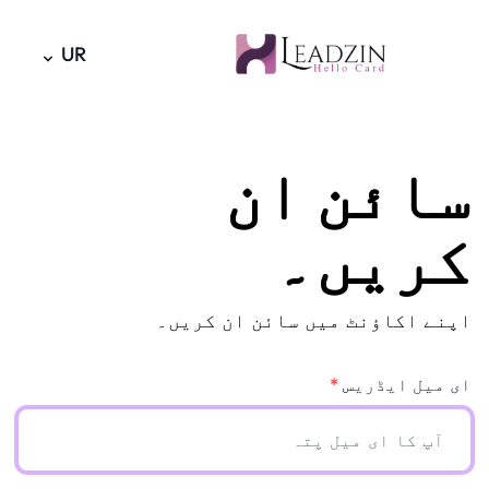
UR
سائن ان
کریں۔
اپنے اکاؤنٹ میں سائن ان کریں۔
ای میل ایڈریس
*